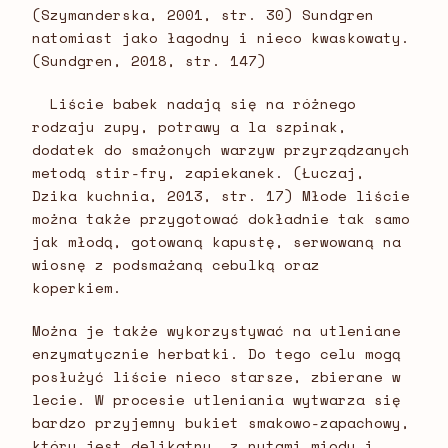
(Szymanderska, 2001, str. 30) Sundgren
natomiast jako łagodny i nieco kwaskowaty.
(Sundgren, 2018, str. 147)
Liście babek nadają się na różnego
rodzaju zupy, potrawy a la szpinak,
dodatek do smażonych warzyw przyrządzanych
metodą stir-fry, zapiekanek. (Łuczaj,
Dzika kuchnia, 2013, str. 17) Młode liście
można także przygotować dokładnie tak samo
jak młodą, gotowaną kapustę, serwowaną na
wiosnę z podsmażaną cebulką oraz
koperkiem.
Można je także wykorzystywać na utleniane
enzymatycznie herbatki. Do tego celu mogą
posłużyć liście nieco starsze, zbierane w
lecie. W procesie utleniania wytwarza się
bardzo przyjemny bukiet smakowo-zapachowy,
który jest delikatny, z nutami miodu i