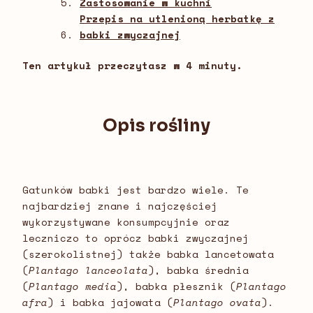
Zastosowanie w kuchni
Przepis na utlenioną herbatkę z
babki zwyczajnej
Ten artykuł przeczytasz w 4 minuty.
Opis rośliny
Gatunków babki jest bardzo wiele. Te
najbardziej znane i najczęściej
wykorzystywane konsumpcyjnie oraz
leczniczo to oprócz babki zwyczajnej
(szerokolistnej) także babka lancetowata
(
Plantago lanceolata
), babka średnia
(
Plantago media
), babka płesznik (
Plantago
afra
) i babka jajowata (
Plantago ovata
).