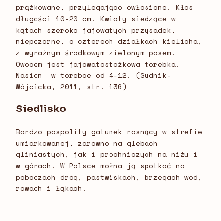
prążkowane, przylegająco owłosione. Kłos
długości 10-20 cm. Kwiaty siedzące w
kątach szeroko jajowatych przysadek,
niepozorne, o czterech działkach kielicha,
z wyraźnym środkowym zielonym pasem.
Owocem jest jajowatostożkowa torebka.
Nasion w torebce od 4-12. (Sudnik-
Wójcicka, 2011, str. 136)
Siedlisko
Bardzo pospolity gatunek rosnący w strefie
umiarkowanej, zarówno na glebach
gliniastych, jak i próchniczych na niżu i
w górach. W Polsce można ją spotkać na
poboczach dróg, pastwiskach, brzegach wód,
rowach i łąkach.