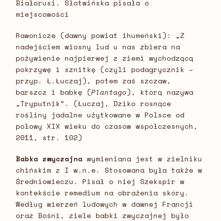
Białorusi. Słotwińska pisała o
miejscowości
Rawonicze (dawny powiat ihumeński): „Z
nadejściem wiosny lud u nas zbiera na
pożywienie najpierwej z ziemi wychodzącą
pokrzywę i sznitkę (czyli podagrycznik –
przyp. Ł.Łuczaj), potem zaś szczaw,
barszcz i babkę (
Plantago
), którą nazywa
„Tryputnik”. (Łuczaj, Dziko rosnące
rośliny jadalne użytkowane w Polsce od
połowy XIX wieku do czasów współczesnych,
2011, str. 102)
Babka zwyczajna
wymieniana jest w zielniku
chińskim z I w.n.e. Stosowana była także w
Średniowieczu. Pisał o niej Szekspir w
kontekście remedium na obrażenia skóry.
Według wierzeń ludowych w dawnej Francji
oraz Bośni, ziele babki zwyczajnej było