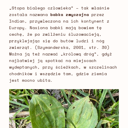
„Stopa białego człowieka” – tak właśnie
została nazwana
babka zwyczajna
przez
Indian, przywleczona na ich kontynent z
Europy. Nasiona babki mają bowiem tę
cechę, że po zwilżeniu śluzowacieją,
przyklejając się do butów ludzi i nóg
zwierząt. (Szymanderska, 2001, str. 30)
Można ją też nazwać „królową dróg”, gdyż
najłatwiej ją spotkać na miejscach
wydeptanych, przy ścieżkach, w szczelinach
chodników i wszędzie tam, gdzie ziemia
jest mocno ubita.