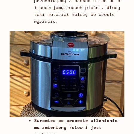
przeholujemy z czasem utleniania
i poczujemy zapach pleśni. Wtedy
taki materiał należy po prostu
wyrzucić.
Surowiec po procesie utleniania
ma zmieniony kolor i jest