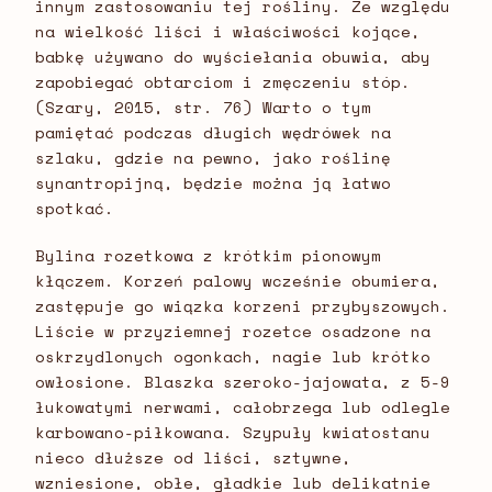
innym zastosowaniu tej rośliny. Ze względu
na wielkość liści i właściwości kojące,
babkę używano do wyściełania obuwia, aby
zapobiegać obtarciom i zmęczeniu stóp.
(Szary, 2015, str. 76) Warto o tym
pamiętać podczas długich wędrówek na
szlaku, gdzie na pewno, jako roślinę
synantropijną, będzie można ją łatwo
spotkać.
Bylina rozetkowa z krótkim pionowym
kłączem. Korzeń palowy wcześnie obumiera,
zastępuje go wiązka korzeni przybyszowych.
Liście w przyziemnej rozetce osadzone na
oskrzydlonych ogonkach, nagie lub krótko
owłosione. Blaszka szeroko-jajowata, z 5-9
łukowatymi nerwami, całobrzega lub odlegle
karbowano-piłkowana. Szypuły kwiatostanu
nieco dłuższe od liści, sztywne,
wzniesione, obłe, gładkie lub delikatnie