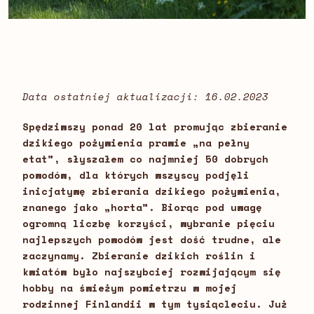
Data ostatniej aktualizacji: 16.02.2023
Spędziwszy ponad 20 lat promując zbieranie
dzikiego pożywienia prawie „na pełny
etat”, słyszałem co najmniej 50 dobrych
powodów, dla których wszyscy podjęli
inicjatywę zbierania dzikiego pożywienia,
znanego jako „horta”. Biorąc pod uwagę
ogromną liczbę korzyści, wybranie pięciu
najlepszych powodów jest dość trudne, ale
zaczynamy. Zbieranie dzikich roślin i
kwiatów było najszybciej rozwijającym się
hobby na świeżym powietrzu w mojej
rodzinnej Finlandii w tym tysiącleciu. Już