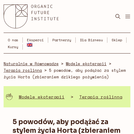
Skip
to
content
O nas
Eksperci
Partnerzy
Dla Biznesu
Sklep
Kursy
Naturalnie w Równowadze
>
Modele ekoterapii
>
Terapia roślinna
>
5 powodów, aby podążać za stylem
życia Horta (zbieraniem dzikiego pożywienia)
Modele ekoterapii
>
Terapia roślinna
5 powodów, aby podążać za
stylem życia Horta (zbieraniem