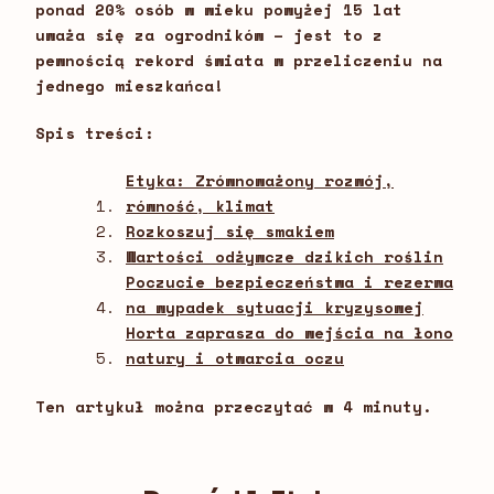
ponad 20% osób w wieku powyżej 15 lat
uważa się za ogrodników – jest to z
pewnością rekord świata w przeliczeniu na
jednego mieszkańca!
Spis treści:
Etyka: Zrównoważony rozwój,
równość, klimat
Rozkoszuj się smakiem
Wartości odżywcze dzikich roślin
Poczucie bezpieczeństwa i rezerwa
na wypadek sytuacji kryzysowej
Horta zaprasza do wejścia na łono
natury i otwarcia oczu
Ten artykuł można przeczytać w 4 minuty.