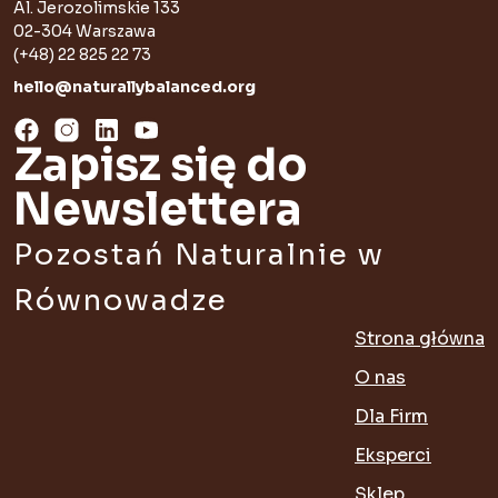
Al. Jerozolimskie 133
02-304 Warszawa
(+48) 22 825 22 73
hello@naturallybalanced.org
Zapisz się do
Newslettera
Pozostań Naturalnie w
Równowadze
Strona główna
O nas
Dla Firm
Eksperci
Sklep