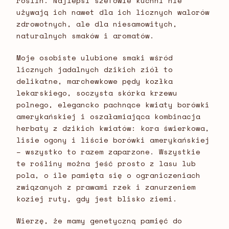
roślin. Najlepsi szefowie kuchni nie
używają ich nawet dla ich licznych walorów
zdrowotnych, ale dla niesamowitych,
naturalnych smaków i aromatów.
Moje osobiste ulubione smaki wśród
licznych jadalnych dzikich ziół to
delikatne, marchewkowe pędy kozłka
lekarskiego, soczysta skórka krzewu
polnego, elegancko pachnące kwiaty borówki
amerykańskiej i oszałamiająca kombinacja
herbaty z dzikich kwiatów: kora świerkowa,
lisie ogony i liście borówki amerykańskiej
– wszystko to razem zaparzone. Wszystkie
te rośliny można jeść prosto z lasu lub
pola, o ile pamięta się o ograniczeniach
związanych z prawami rzek i zanurzeniem
koziej ruty, gdy jest blisko ziemi.
Wierzę, że mamy genetyczną pamięć do