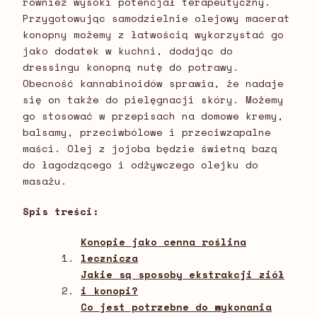
również wysoki potencjał terapeutyczny.
Przygotowując samodzielnie olejowy macerat
konopny możemy z łatwością wykorzystać go
jako dodatek w kuchni, dodając do
dressingu konopną nutę do potrawy.
Obecność kannabinoidów sprawia, że nadaje
się on także do pielęgnacji skóry. Możemy
go stosować w przepisach na domowe kremy,
balsamy, przeciwbólowe i przeciwzapalne
maści. Olej z jojoba będzie świetną bazą
do łagodzącego i odżywczego olejku do
masażu.
Spis treści:
Konopie jako cenna roślina
lecznicza
Jakie są sposoby ekstrakcji ziół
i konopi?
Co jest potrzebne do wykonania