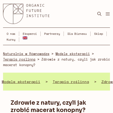
Skip
to
content
O nas
Eksperci
Partnerzy
Dla Biznesu
Sklep
Kursy
Naturalnie w Równowadze
>
Modele ekoterapii
>
Terapia roślinna
>
Zdrowie z natury, czyli jak zrobić
macerat konopny?
Modele ekoterapii
>
Terapia roślinna
>
Zdrow
Zdrowie z natury, czyli jak
zrobić macerat konopny?