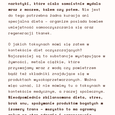
narkotyki, które ciało samoistnie wydala
wraz z moczem, kałem czy potem.
Nie jest
do tego potrzebna żadna kuracja ani
specjalna dieta – organizm posiada bowiem
umiejętność samooczyszczania się oraz
regeneracji tkanek.
O jakich toksynach mówi się zatem w
kontekście diet oczyszczających?
Najczęściej są to substancje występujące w
żywności, metale ciężkie, które
przyswajamy wraz z wodą czy powietrzem
bądź też składniki znajdujące się w
produktach wysokoprzetworzonych. Można
więc uznać, iż nie mówimy tu o toksynach w
kontekście medycznym, a raczej społecznym.
Nieodpowiednio zbilansowana dieta, stres,
brak snu, spożywanie produktów bogatych w
izomery trans – wszystko to ma ogromny
wpływ na stan zdrowia i samopoczucia,