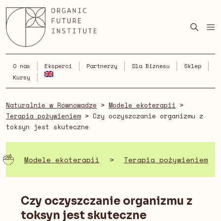
Skip
to
content
O nas
Eksperci
Partnerzy
Dla Biznesu
Sklep
Kursy
Naturalnie w Równowadze
>
Modele ekoterapii
>
Terapia pożywieniem
>
Czy oczyszczanie organizmu z
toksyn jest skuteczne
Modele ekoterapii
>
Terapia pożywieniem
Czy oczyszczanie organizmu z
toksyn jest skuteczne