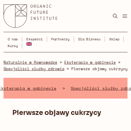
Skip
to
content
O nas
Eksperci
Partnerzy
Dla Biznesu
Sklep
Kursy
Naturalnie w Równowadze
>
Ekoterapia w gabinecie
>
Specjaliści służby zdrowia
>
Pierwsze objawy cukrzycy
Ekoterapia w gabinecie
>
Specjaliści służby zdr
Pierwsze objawy cukrzycy