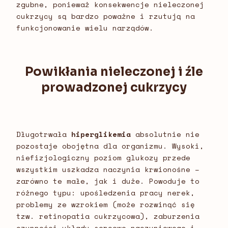
zgubne, ponieważ konsekwencje nieleczonej
cukrzycy są bardzo poważne i rzutują na
funkcjonowanie wielu narządów.
Powikłania nieleczonej i źle
prowadzonej cukrzycy
Długotrwała
hiperglikemia
absolutnie nie
pozostaje obojętna dla organizmu. Wysoki,
niefizjologiczny poziom glukozy przede
wszystkim uszkadza naczynia krwionośne –
zarówno te małe, jak i duże. Powoduje to
różnego typu: upośledzenia pracy nerek,
problemy ze wzrokiem (może rozwinąć się
tzw. retinopatia cukrzycowa), zaburzenia
czynności układu sercowo-naczyniowego i