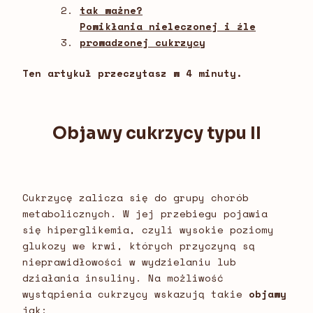
tak ważne?
Powikłania nieleczonej i źle
prowadzonej cukrzycy
Ten artykuł przeczytasz w 4 minuty.
Objawy cukrzycy typu II
Cukrzycę zalicza się do grupy chorób
metabolicznych. W jej przebiegu pojawia
się hiperglikemia, czyli wysokie poziomy
glukozy we krwi, których przyczyną są
nieprawidłowości w wydzielaniu lub
działania insuliny. Na możliwość
wystąpienia cukrzycy wskazują takie
objawy
jak: