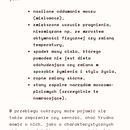
nasilone oddawanie moczu
(wielomocz),
zwiększone uczucie pragnienia,
niezwiązane np. ze wzrostem
aktywności fizycznej czy zmianą
temperatury,
spadek masy ciała, którego
powodem nie jest dieta
odchudzająca czy zmiana w
sposobie żywienia i stylu życia,
ropne zmiany skórne,
stany zapalne narządów moczowo-
płciowych (szczególnie te
nawracające).
W przebiegu cukrzycy może pojawić się
także zmęczenie czy senność, choć trudno
mówić o nich, jako o charakterystycznych