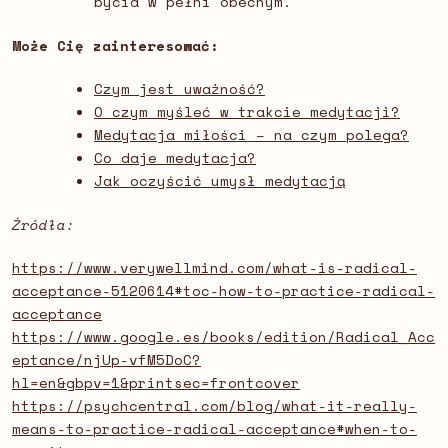
bycia w pełni obecnym.
Może Cię zainteresować:
Czym jest uważność?
O czym myśleć w trakcie medytacji?
Medytacja miłości – na czym polega?
Co daje medytacja?
Jak oczyścić umysł medytacją
Źródła:
https://www.verywellmind.com/what-is-radical-
acceptance-5120614#toc-how-to-practice-radical-
acceptance
https://www.google.es/books/edition/Radical_Acc
eptance/njUp-vfM5DoC?
hl=en&gbpv=1&printsec=frontcover
https://psychcentral.com/blog/what-it-really-
means-to-practice-radical-acceptance#when-to-