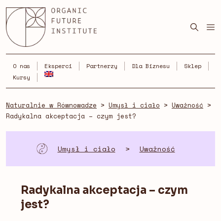
Skip
to
content
O nas
Eksperci
Partnerzy
Dla Biznesu
Sklep
Kursy
Naturalnie w Równowadze
>
Umysł i ciało
>
Uważność
>
Radykalna akceptacja – czym jest?
Umysł i ciało
>
Uważność
Radykalna akceptacja – czym
jest?