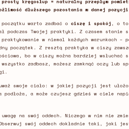
 prosty kręgosłup = naturalny przepływ powiet
ożliwość dłuższego pozostania w danej pozycji
 początku warto zadbać o
ciszę i spokój
, o to
ał podczas Twojej praktyki. Z czasem stanie s
 praktykowanie w niemal każdych warunkach – p
dny początek. Z resztą praktyka w ciszy zawsz
ościowa, bo w ciszy można bardziej wsłuchać s
 wszystko zadbasz, możesz zamknąć oczy lub sp
gi.
uważ swoje ciało: w jakiej pozycji jest ułożo
a podłoża, a może czujesz gdzieś w ciele napi
 uwagę na swój oddech. Niczego w nim nie zmie
Obserwuj swój oddech dokładnie taki, jaki jes