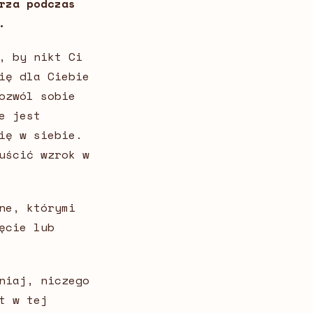
rza podczas
.
, by nikt Ci
ię dla Ciebie
ozwól sobie
e jest
ię w siebie.
uścić wzrok w
ne, którymi
ęcie lub
niaj, niczego
t w tej