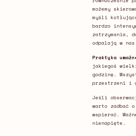
równocześnie p
możemy skierow
myśli kotłując
bardzo intensy
zatrzymania, d
odpalają w nas
Praktyka uważn
jakiegoś wielk
godzinę. Wszys
przestrzeni i 
Jeśli obserwac
warto zadbać 
wspierać. Ważn
nienapięte.