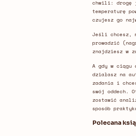
chwili: drogę 
temperaturę po
czujesz go naj
Jeśli chcesz, 
prowadzić (nag
znajdziesz w z
A gdy w ciągu 
działasz na au
zadania i chce
swój oddech. O
zostawić anali
sposób praktyk
Polecana ksi