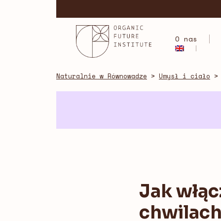
Skip
to
content
O nas
Naturalnie w Równowadze
>
Umysł i ciało
Jak włąc
chwilac