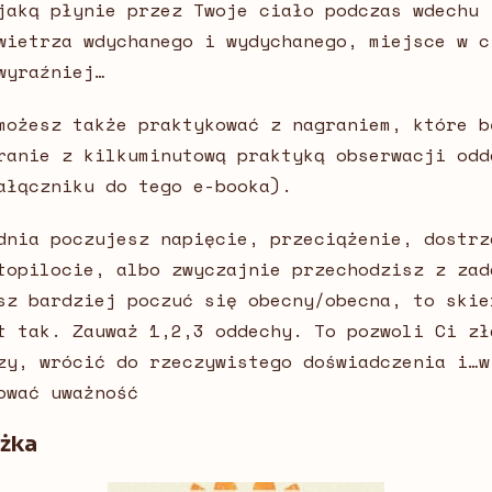
jaką płynie przez Twoje ciało podczas wdechu 
wietrza wdychanego i wydychanego, miejsce w c
wyraźniej…
możesz także praktykować z nagraniem, które b
ranie z kilkuminutową praktyką obserwacji odd
ałączniku do tego e-booka).
dnia poczujesz napięcie, przeciążenie, dostrz
topilocie, albo zwyczajnie przechodzisz z zad
sz bardziej poczuć się obecny/obecna, to skie
t tak. Zauważ 1,2,3 oddechy. To pozwoli Ci zł
zy, wrócić do rzeczywistego doświadczenia i…w
ować uważność
ążka