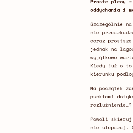
Proste plecy =
oddychania i m
Szczególnie na
nie przeszkadz
coraz prostsze
jednak na łago
wyjątkowo wart
Kiedy już o to
kierunku podło
Na początek za
punktami dotyk
rozluźnienie…?
Powoli skieruj
nie ulepszaj. 