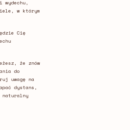
i wydechu,
iele, w którym
ędzie Cię
echu
eżesz, że znów
ania do
ruj uwagę na
apać dystans,
 naturalny