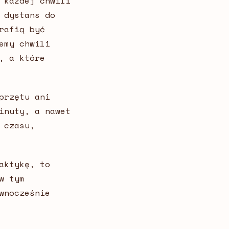
 każdej chwili
 dystans do
rafią być
emy chwili
, a które
przętu ani
inuty, a nawet
 czasu,
aktykę, to
w tym
wnocześnie