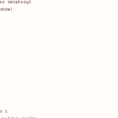
sz zwiększyć
obów!
a i