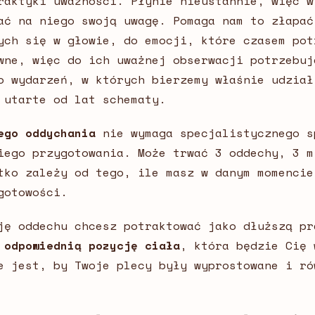
raktyki uważności. Płynie nieustannie, więc w
ać na niego swoją uwagę. Pomaga nam to złapać
ych się w głowie, do emocji, które czasem pot
wne, więc do ich uważnej obserwacji potrzebuj
o wydarzeń, w których bierzemy właśnie udział
 utarte od lat schematy.
ego oddychania
nie wymaga specjalistycznego s
iego przygotowania. Może trwać 3 oddechy, 3 m
tko zależy od tego, ile masz w danym momencie
gotowości.
ję oddechu chcesz potraktować jako dłuższą pr
o
odpowiednią pozycję ciała
, która będzie Cię 
e jest, by Twoje plecy były wyprostowane i ró