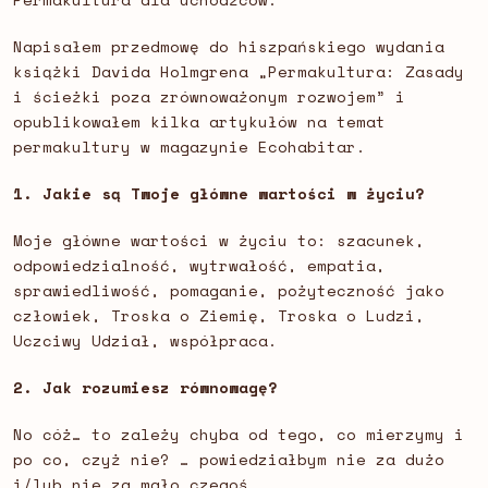
Napisałem przedmowę do hiszpańskiego wydania
książki Davida Holmgrena „Permakultura: Zasady
i ścieżki poza zrównoważonym rozwojem” i
opublikowałem kilka artykułów na temat
permakultury w magazynie Ecohabitar.
1. Jakie są Twoje główne wartości w życiu?
Moje główne wartości w życiu to: szacunek,
odpowiedzialność, wytrwałość, empatia,
sprawiedliwość, pomaganie, pożyteczność jako
człowiek, Troska o Ziemię, Troska o Ludzi,
Uczciwy Udział, współpraca.
2. Jak rozumiesz równowagę?
No cóż… to zależy chyba od tego, co mierzymy i
po co, czyż nie? … powiedziałbym nie za dużo
i/lub nie za mało czegoś…