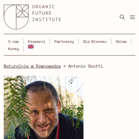
Skip
to
content
O nas
Eksperci
Partnerzy
Dla Biznesu
Sklep
Kursy
Naturalnie w Równowadze
>
Antonio Scotti