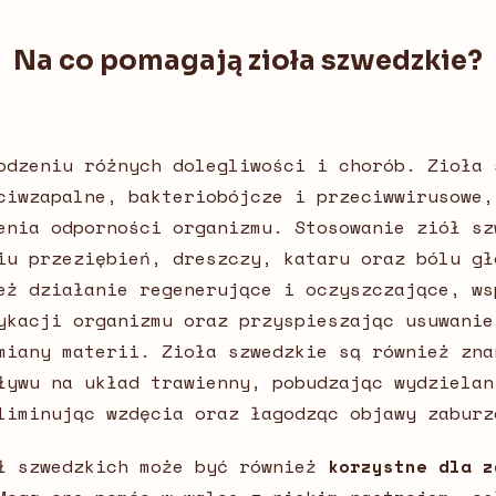
Na co pomagają zioła szwedzkie?
odzeniu różnych dolegliwości i chorób. Zioła 
ciwzapalne, bakteriobójcze i przeciwwirusowe,
enia odporności organizmu. Stosowanie ziół sz
iu przeziębień, dreszczy, kataru oraz bólu gł
eż działanie regenerujące i oczyszczające, ws
ykacji organizmu oraz przyspieszając usuwanie
miany materii. Zioła szwedzkie są również zna
ływu na układ trawienny, pobudzając wydzielan
liminując wzdęcia oraz łagodząc objawy zabur
ł szwedzkich może być również
korzystne dla z