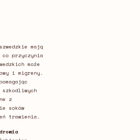
szwedzkie mają
 co przyczynia
wedzkich może
owy i migreny.
pomagając
 szkodliwych
ne z
ie soków
zeń trawienia.
drowia