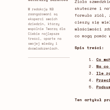
Zioła szwedzki
skuteczne i na
W redakcję NB
zaangażowani są
formuła ziół, 
eksperci swoich
cieszy się wie
dziedzin, którzy
właściwości zd
wspólnie Tworzą dla
Ciebie najlepsze
co mogą pomóc 
treści, oparte na
swojej wiedzy i
Spis treści:
doświadczeniach.
Co wc
Na co
Ile r
Przec
Podsu
Ten artykuł pr