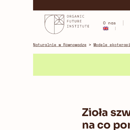
Skip
to
content
O nas
Naturalnie w Równowadze
>
Modele ekoterap
Zioła sz
na co p