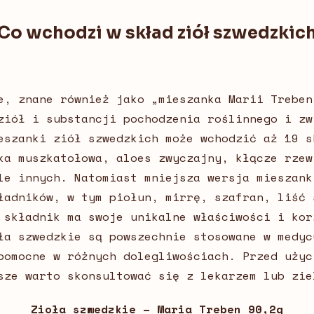
Co wchodzi w skład ziół szwedzkic
e, znane również jako „mieszanka Marii Treben
ziół i substancji pochodzenia roślinnego i zw
eszanki ziół szwedzkich może wchodzić aż 19 s
ka muszkatołowa, aloes zwyczajny, kłącze rzew
le innych. Natomiast mniejsza wersja mieszank
ładników, w tym piołun, mirrę, szafran, liść 
 składnik ma swoje unikalne właściwości i kor
ła szwedzkie są powszechnie stosowane w medyc
pomocne w różnych dolegliwościach. Przed użyc
sze warto skonsultować się z lekarzem lub zi
Zioła szwedzkie – Maria Treben 90,2g