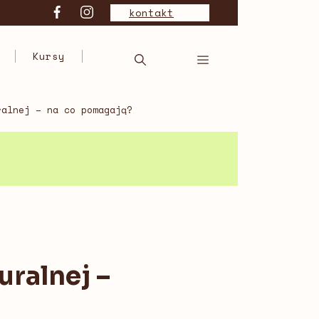
kontakt
Kursy
ralnej – na co pomagają?
uralnej –