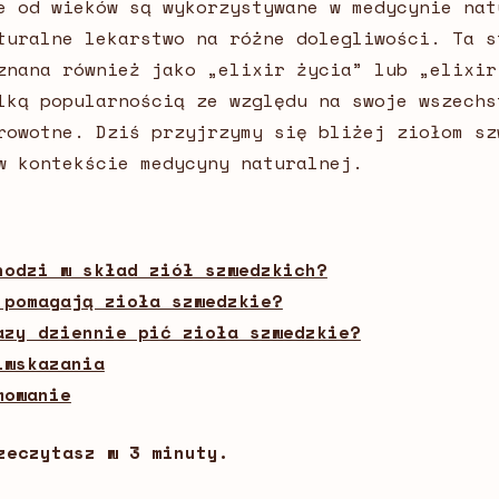
e od wieków są wykorzystywane w medycynie nat
turalne lekarstwo na różne dolegliwości. Ta s
znana również jako „elixir życia” lub „elixir
lką popularnością ze względu na swoje wszechs
rowotne. Dziś przyjrzymy się bliżej ziołom sz
w kontekście medycyny naturalnej.
hodzi w skład ziół szwedzkich?
 pomagają zioła szwedzkie?
azy dziennie pić zioła szwedzkie?
iwskazania
mowanie
zeczytasz w 3 minuty.