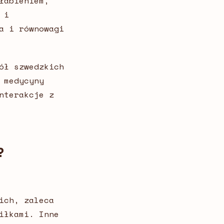
łabieniem,
 i
a i równowagi
ół szwedzkich
 medycyny
nterakcje z
?
ich, zaleca
iłkami. Inne