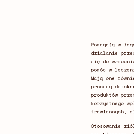
Pomagają w łag
działanie prze
się do wzmocni
pomóc w leczen
Mają one równi
procesy detoks
produktów prze
korzystnego wp
trawiennych, e
Stosowanie zió