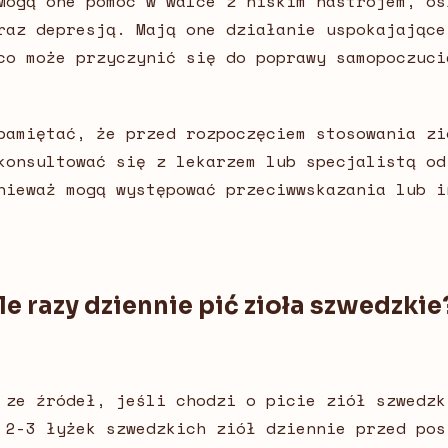
Mogą one pomóc w walce z niskim nastrojem, os
raz depresją. Mają one działanie uspokajające
co może przyczynić się do poprawy samopoczuci
pamiętać, że przed rozpoczęciem stosowania zi
konsultować się z lekarzem lub specjalistą od
nieważ mogą występować przeciwwskazania lub i
Ile razy dziennie pić zioła szwedzkie
 ze źródeł, jeśli chodzi o picie ziół szwedzk
 2-3 łyżek szwedzkich ziół dziennie przed pos