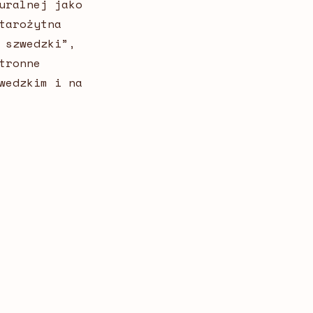
uralnej jako
tarożytna
 szwedzki”,
tronne
wedzkim i na