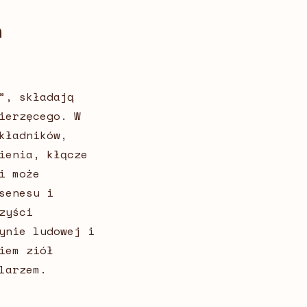
h
”, składają
ierzęcego. W
kładników,
ienia, kłącze
i może
senesu i
zyści
ynie ludowej i
iem ziół
elarzem.