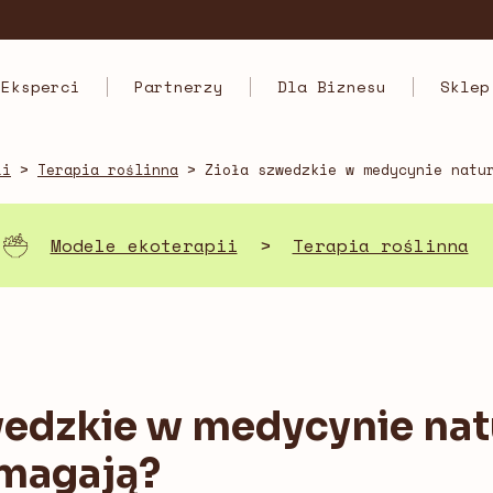
Eksperci
Partnerzy
Dla Biznesu
Sklep
ii
>
Terapia roślinna
>
Zioła szwedzkie w medycynie natu
Modele ekoterapii
>
Terapia roślinna
wedzkie w medycynie nat
omagają?