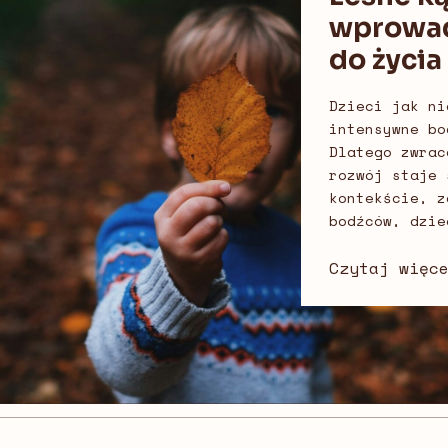
wprowad
do życia
Dzieci jak ni
intensywne bo
Dlatego zwrac
rozwój staje 
kontekście, z
bodźców, dzie
Czytaj więc