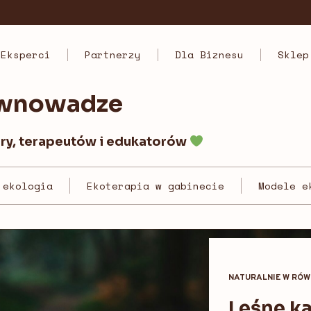
Eksperci
Partnerzy
Dla Biznesu
Sklep
ównowadze
ury, terapeutów i edukatorów
 ekologia
Ekoterapia w gabinecie
Modele e
NATURALNIE W RÓ
Leśne ką