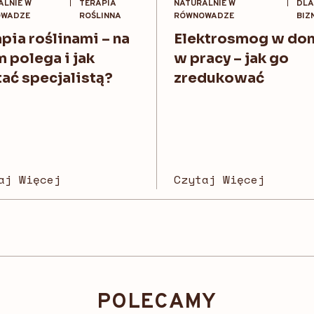
ALNIE W
TERAPIA
NATURALNIE W
DLA
WADZE
ROŚLINNA
RÓWNOWADZE
BIZ
pia roślinami – na
Elektrosmog w dom
 polega i jak
w pracy – jak go
ać specjalistą?
zredukować
aj Więcej
Czytaj Więcej
POLECAMY