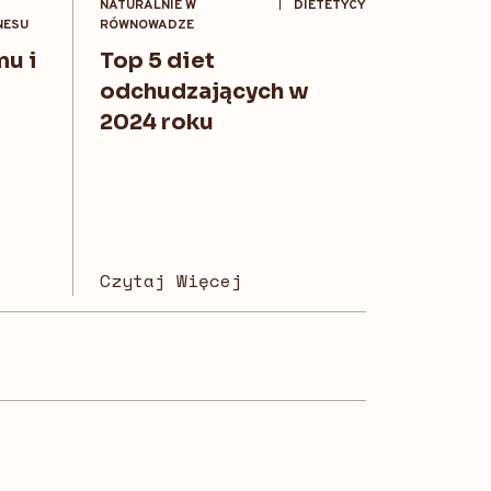
NATURALNIE W
DIETETYCY
NESU
RÓWNOWADZE
u i
Top 5 diet
odchudzających w
2024 roku
Czytaj Więcej