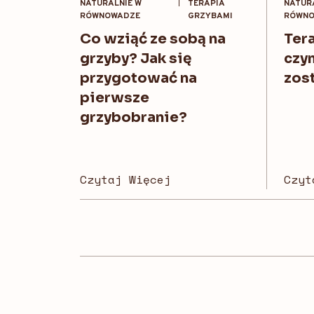
NATURALNIE W
TERAPIA
NATUR
RÓWNOWADZE
GRZYBAMI
RÓWNO
Co wziąć ze sobą na
Tera
grzyby? Jak się
czym
przygotować na
zost
pierwsze
grzybobranie?
Czytaj Więcej
Czyt