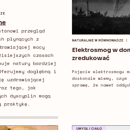
DZE
ne
stanowi przegląd
ch płynących z
NATURALNIE W RÓWNOWADZE
drawiającej mocy
Elektrosmog w domu
zisiejszych czasach
zredukować
buje natury bardziej
Oferujemy dogłębną i
Pojęcie elektrosmogu m
doskonale wiemy, czym 
ję uzdrawiającej
sprawę, że nawet oddyc
raz tego, jak
ych dyscyplin mogą
ą praktykę.
UMYSŁ I CIAŁO