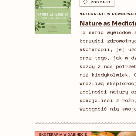
PODCAST
NATURALNIE W RÓWNOWA
Nature as Medici
Ta seria wywiadów 
korzyści zdrowotny
ekoterapii, jej uz
oraz tego, jak w d
każdy z nas potrze
niż kiedykolwiek. 
wrażliwą eksplorac
zdolności natury o
specjaliści z różn
wzbogacić nią swoj
EKOTERAPIA W GABINECIE