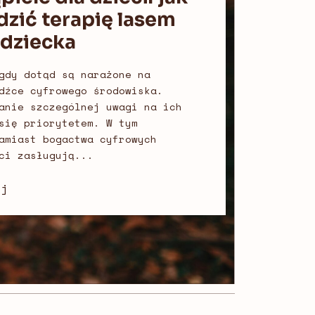
zić terapię lasem
 dziecka
gdy dotąd są narażone na
dźce cyfrowego środowiska.
anie szczególnej uwagi na ich
się priorytetem. W tym
amiast bogactwa cyfrowych
ci zasługują...
ej