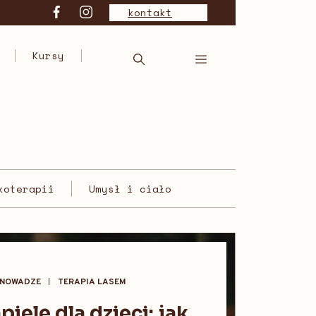
kontakt
Kursy
koterapii
Umysł i ciało
EKOTERAPIA W 
WNOWADZE
TERAPIA LASEM
piele dla dzieci: jak